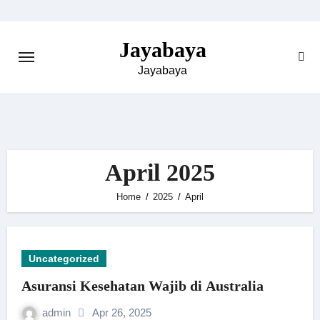
Skip
to
Jayabaya
content
Jayabaya
April 2025
Home
2025
April
Uncategorized
Asuransi Kesehatan Wajib di Australia
admin
Apr 26, 2025