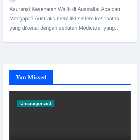
Asuransi Kesehatan Wajib di Australia: Apa dan
Mengapa? Australia memiliki sistem kesehatan
yang dikenal dengan sebutan Medicare, yang…
You Missed
Uncategorized