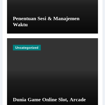
Penentuan Sesi & Manajemen
Waktu
Uncategorized
Dunia Game Online Slot, Arcade